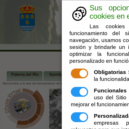
Sus opcio
cookies en e
Las cookies 
funcionamiento del s
navegación, usamos coo
sesión y brindarle un i
optimizar la funciona
personalizado en funció
Obligatorias
S
Paterna del Río
Ayuntamiento
Turismo
Ár
la funcionalida
Bienvenidos a la web del Ayuntamiento de Paterna del Río
Funcionales
uso del Siti
mejorar el funcionamien
Personalizad
empresas pu