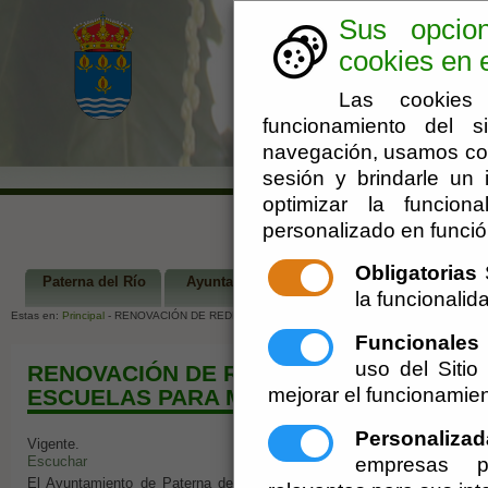
Sus opcio
cookies en e
Las cookies 
funcionamiento del s
navegación, usamos coo
sesión y brindarle un i
optimizar la funciona
personalizado en funció
Obligatorias
S
Paterna del Río
Ayuntamiento
Turismo
Ár
la funcionalida
Estas en:
Principal
- RENOVACIÓN DE REDES DE ABASTECIMIENTO Y SANEAMIENTO EN L
Funcionales
uso del Siti
RENOVACIÓN DE REDES DE ABASTECIMI
mejorar el funcionamien
ESCUELAS PARA MEJORAR EL AHORRO H
Personalizad
Vigente.
empresas pu
Escuchar
El Ayuntamiento de Paterna del Río ha recibido una ayuda por impo