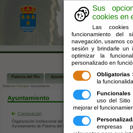
Sus opcio
cookies en e
Las cookies 
funcionamiento del s
navegación, usamos coo
sesión y brindarle un i
optimizar la funciona
personalizado en funció
Obligatorias
S
Paterna del Río
Ayuntamiento
Turismo
Ár
la funcionalida
Estas en:
Principal
- Ayuntamiento
Funcionales
Ayuntamiento
uso del Siti
mejorar el funcionamien
Corporación
Simbolos oficiale
Personalizad
Órganización Institucional del
Bandera y Escudo del
empresas pu
Ayuntamiento de Paterna del Río
Paterna del Río