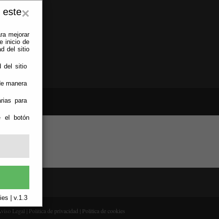
 este
×
ra mejorar
 inicio de
d del sitio
 del sitio
 de manera
rias para
e el botón
es | v.1.3
viso Legal
|
Politica de privacidad
|
Politica de cookies