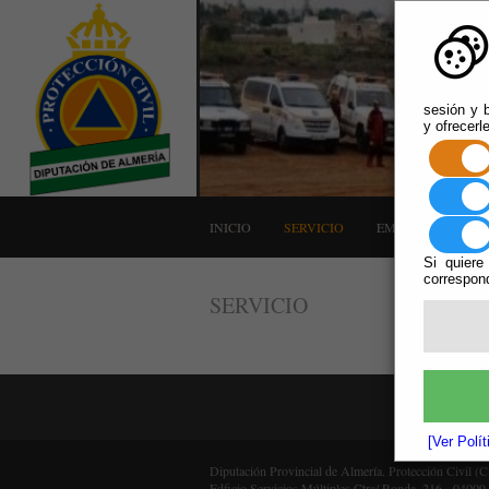
sesión y b
y ofrecerl
INICIO
SERVICIO
EMERGENCIAS
Si quiere
correspond
SERVICIO
[Ver Polí
Diputación Provincial de Almería. Protección Civil (
Edficio Servicios Múltiples Ctra/ Ronda, 216 - 04009