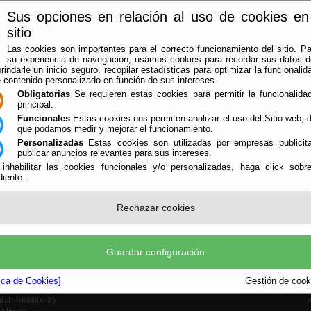
Sus opciones en relación al uso de cookies en
sitio
Las cookies son importantes para el correcto funcionamiento del sitio. Pa
su experiencia de navegación, usamos cookies para recordar sus datos de
rindarle un inicio seguro, recopilar estadísticas para optimizar la funcionalida
e contenido personalizado en función de sus intereses.
Obligatorias
Se requieren estas cookies para permitir la funcionalidad
principal.
Funcionales
Estas cookies nos permiten analizar el uso del Sitio web,
que podamos medir y mejorar el funcionamiento.
Personalizadas
Estas cookies son utilizadas por empresas publicita
LA AGRUPACIÓN
AVISOS
OFICINA VIRTUAL
CONTACTAR
publicar anuncios relevantes para sus intereses.
 inhabilitar las cookies funcionales y/o personalizadas, haga click sobr
iente.
Rechazar cookies
Guardar configuración
tica de Cookies]
Gestión de cooki
Cif: P-0400000-F)
A
 Almería