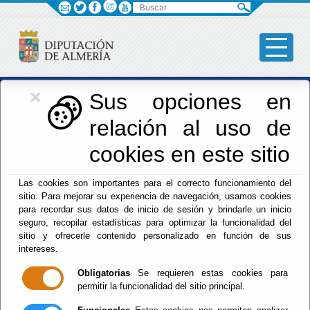
Buscar
×
Iniciativas Europeas
Sus opciones en
relación al uso de
Europedirectalmeria
cookies en este sitio
Las cookies son importantes para el correcto funcionamiento del
sitio. Para mejorar su experiencia de navegación, usamos cookies
para recordar sus datos de inicio de sesión y brindarle un inicio
seguro, recopilar estadísticas para optimizar la funcionalidad del
sitio y ofrecerle contenido personalizado en función de sus
Inicio
- Iniciativas Europeas
- VENTANILLA ÚNICA
intereses.
FONDOS EUROPEOS DIPALME_ Convocatoria_
Vehículos_ Biorresiduos
Obligatorias
Se requieren estas cookies para
Vigente.
permitir la funcionalidad del sitio principal.