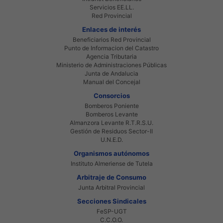
Servicios EE.LL.
Red Provincial
Enlaces de interés
Beneficiarios Red Provincial
Punto de Informacion del Catastro
Agencia Tributaria
Ministerio de Administraciones Públicas
Junta de Andalucia
Manual del Concejal
Consorcios
Bomberos Poniente
Bomberos Levante
Almanzora Levante R.T.R.S.U.
Gestión de Residuos Sector-II
U.N.E.D.
Organismos autónomos
Instituto Almeriense de Tutela
Arbitraje de Consumo
Junta Arbitral Provincial
Secciones Sindicales
FeSP-UGT
C.C.O.O.