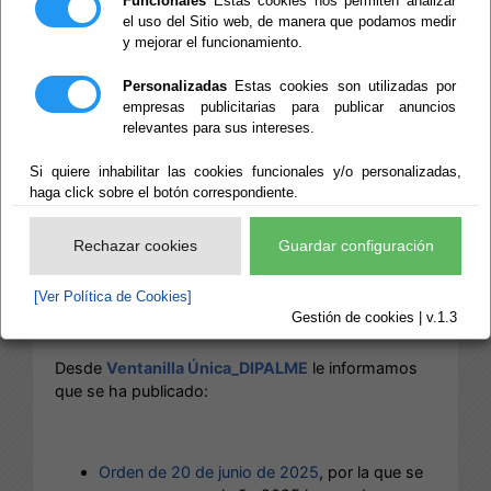
Funcionales
Estas cookies nos permiten analizar
VENTANILLA ÚNICA
el uso del Sitio web, de manera que podamos medir
y mejorar el funcionamiento.
FONDOS EUROPEOS
Personalizadas
Estas cookies son utilizadas por
empresas publicitarias para publicar anuncios
DIPALME_
relevantes para sus intereses.
Convocatoria_
Si quiere inhabilitar las cookies funcionales y/o personalizadas,
haga click sobre el botón correspondiente.
Vehículos_
Rechazar cookies
Guardar configuración
Biorresiduos
[Ver Política de Cookies]
Gestión de cookies | v.1.3
Desde
Ventanilla Única_DIPALME
le informamos
que se ha publicado:
Orden de 20 de junio de 2025
, por la que se