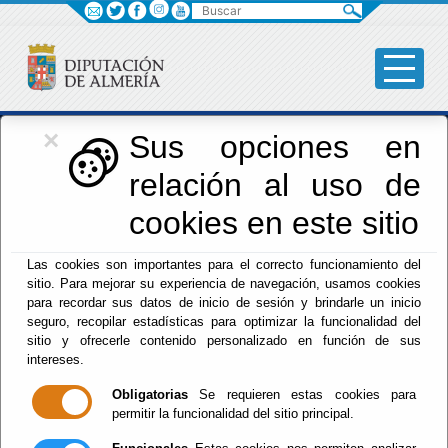
Buscar
×
Iniciativas Europeas
Sus opciones en
relación al uso de
Europedirectalmeria
cookies en este sitio
Las cookies son importantes para el correcto funcionamiento del
sitio. Para mejorar su experiencia de navegación, usamos cookies
para recordar sus datos de inicio de sesión y brindarle un inicio
seguro, recopilar estadísticas para optimizar la funcionalidad del
sitio y ofrecerle contenido personalizado en función de sus
Inicio
- Iniciativas Europeas
- NGEU
intereses.
DIPALME_Convocatoria IDAE Proyectos innovadores de
almacenamiento energético
Obligatorias
Se requieren estas cookies para
Vigente.
permitir la funcionalidad del sitio principal.