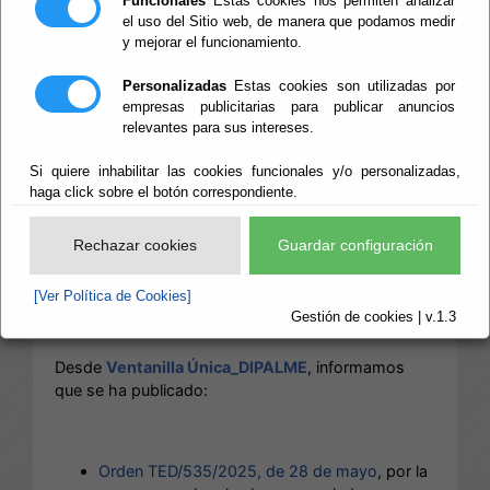
Funcionales
Estas cookies nos permiten analizar
NGEU
el uso del Sitio web, de manera que podamos medir
y mejorar el funcionamiento.
DIPALME_Convocatoria
Personalizadas
Estas cookies son utilizadas por
empresas publicitarias para publicar anuncios
IDAE Proyectos
relevantes para sus intereses.
innovadores de
Si quiere inhabilitar las cookies funcionales y/o personalizadas,
haga click sobre el botón correspondiente.
almacenamiento
Rechazar cookies
Guardar configuración
energético
[Ver Política de Cookies]
Gestión de cookies | v.1.3
Desde
Ventanilla Única_DIPALME
, informamos
que se ha publicado:
Orden TED/535/2025, de 28 de mayo
, por la