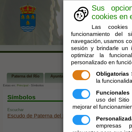
Sus opcio
cookies en e
Las cookies 
funcionamiento del s
navegación, usamos coo
sesión y brindarle un i
optimizar la funciona
personalizado en funció
Obligatorias
S
Paterna del Río
Ayuntamiento
Turismo
Ár
la funcionalida
Estas en:
Principal
- Símbolos
Funcionales
Símbolos
uso del Siti
mejorar el funcionamien
Escuchar
Escudo de Paterna del Río
Personalizad
empresas pu