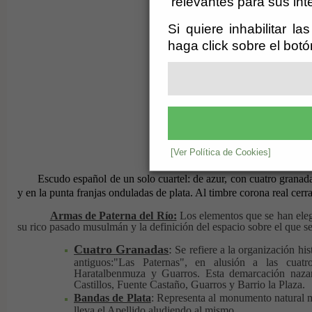
relevantes para sus int
Si quiere inhabilitar l
haga click sobre el bot
[Ver Política de Cookies]
Escudo español de un solo cuartel: de azur, con cuatro granadas de
y en la punta franjas onduladas de plata. Al timbre corona real cerr
Armas de Paterna del Río:
Los elementos que se han elegi
su rico pasado musulmán y la definición del espacio sobre el que se
Cuatro Granadas
:
Se refiere a la organización his
antiguos:"Las Paternas", en alusión a las cuatro
Haratalbenmuza y Guarros. Esta demarcación nazar
Castillos, Fuente Castaño, Guarros y Barrio la Plaza.
Bandas de Plata
: Representa al monumento natural m
lleva el Apellido aludiendo al mismo.