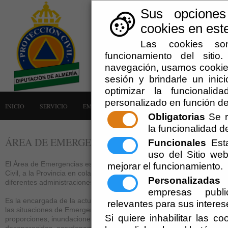
Sus opciones
cookies en este
Las cookies son
funcionamiento del siti
navegación, usamos cookies
sesión y brindarle un inici
optimizar la funcionalid
personalizado en función de
INICIO
SERVICIO
EMERGENCIAS
LA AGRUPACIÓN
AVISOS
Obligatorias
Se r
la funcionalidad del
ÁREA DE EMERGENCIAS
Funcionales
Esta
uso del Sitio w
El Área de Emergencias es un servicio que presta la Diputación de Al
mejorar el funcionamiento.
Civil, a la Provincia en colaboración con las unidades de emergencia
Personalizadas
E
diferentes administraciones públicas.
empresas publi
Es la encargada de la actuación de la Agrupación de Voluntarios en
relevantes para sus interes
las situaciones de Emergencias (incendio forestal de grandes
Si quiere inhabilitar las c
proporciones, inundaciones, nevadas, búsqueda de personas