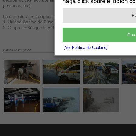
desaparecidas, acordonamiento de zonas afectadas, albergue de
haga click sobre el botón c
personas, etc).
Re
La estructura es la siguiente:
1. Unidad Canina de Búsqueda y Rescate (UCAByR).
2. Grupo de Búsqueda y Rescate (ByR).
Guar
[Ver Política de Cookies]
Galería de imágenes: