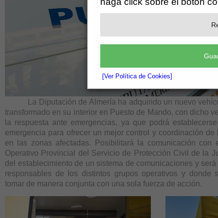
haga click sobre el botón c
Re
Guar
[Ver Política de Cookies]
La Diputación de Almería ha adquirido un nuevo vehícu
transformado en su interior en Puesto de Mando, con dicho ve
la respuesta ante emergencias, ya que podrá establecerse
emergencia para ofrecer un mejor control y coordinación de 
en las zonas afectadas. Posibilitará la comunicación con 
Operativo Provincial del Servicio de Protección Civil de la J
del establecimiento de un sistema de comunicaciones y será 
responsables de los distintos grupos operativos y donde 
tomar de manera conjunta con una sola fuerza de acción.