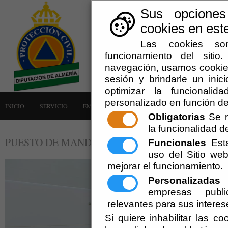
Sus opciones
cookies en este
Las cookies son
funcionamiento del siti
navegación, usamos cookies
sesión y brindarle un inici
optimizar la funcionalid
personalizado en función de
INICIO
SERVICIO
EMERGENCIAS
LA AGRUPACIÓN
AVISOS
Obligatorias
Se r
la funcionalidad del
PUESTO DE MANDO AVANZADO
Funcionales
Esta
uso del Sitio w
mejorar el funcionamiento.
Personalizadas
E
empresas publi
relevantes para sus interes
Si quiere inhabilitar las c