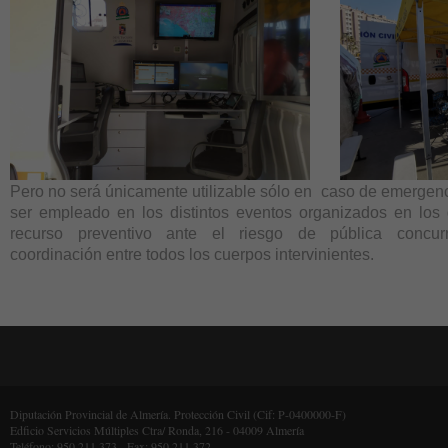
Pero no será únicamente utilizable sólo en caso de emergenc
ser empleado en los distintos eventos organizados en los 
recurso preventivo ante el riesgo de pública concurr
coordinación entre todos los cuerpos intervinientes.
Diputación Provincial de Almería. Protección Civil (Cif: P-0400000-F)
Edficio Servicios Múltiples Ctra/ Ronda, 216 - 04009 Almería
Teléfono: 950.211.373 - Fax: 950.211.372