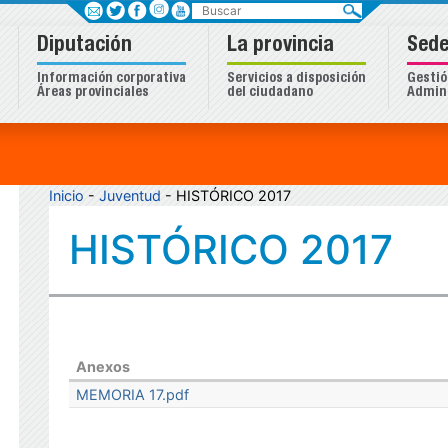
Buscar
Diputación
La provincia
Sede
Información corporativa
Servicios a disposición
Gestió
Áreas provinciales
del ciudadano
Admini
Inicio
-
Juventud
- HISTÓRICO 2017
HISTÓRICO 2017
Anexos
MEMORIA 17.pdf