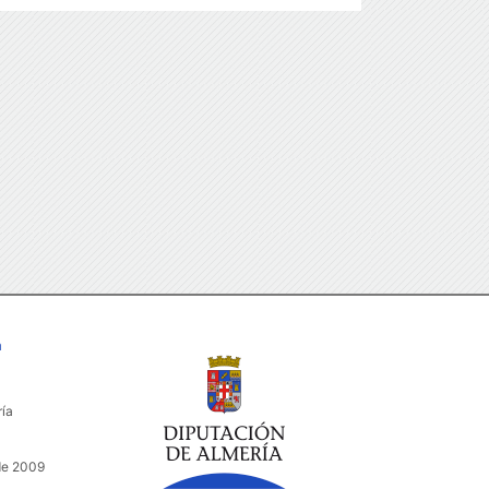
a
ría
de 2009