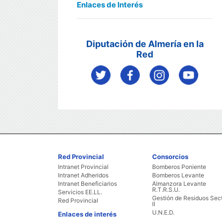
Enlaces de Interés
Diputación de Almería en la
Red
Red Provincial
Consorcios
Intranet Provincial
Bomberos Poniente
Intranet Adheridos
Bomberos Levante
Intranet Beneficiarios
Almanzora Levante
R.T.R.S.U.
Servicios EE.LL.
Gestión de Residuos Sec
Red Provincial
II
U.N.E.D.
Enlaces de interés