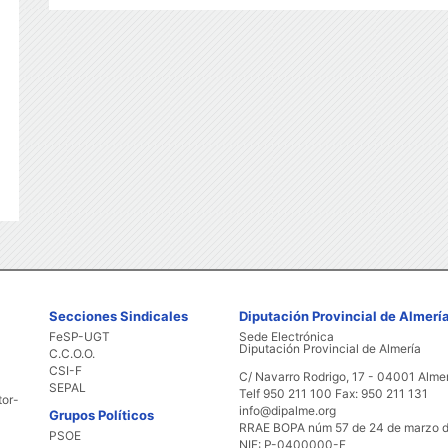
Secciones Sindicales
Diputación Provincial de Almerí
FeSP-UGT
Sede Electrónica
Diputación Provincial de Almería
C.C.O.O.
CSI-F
C/ Navarro Rodrigo, 17 - 04001 Alme
SEPAL
Telf 950 211 100 Fax: 950 211 131
tor-
info@dipalme.org
Grupos Políticos
RRAE BOPA núm 57 de 24 de marzo 
PSOE
NIF: P-0400000-F