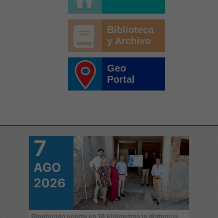
Biblioteca
y Archivo
Geo
Portal
7
7
AGO
A
2026
2
 de
Diputación acorta en 18 kilómetros la distancia
‘Juga