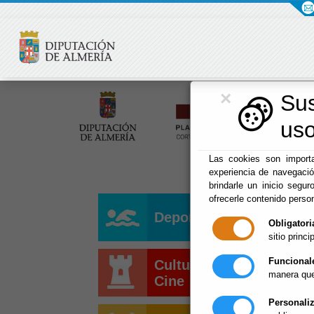
×
Su
uso
Las cookies son importa
experiencia de navegaci
brindarle un inicio segur
ofrecerle contenido perso
Deportes
Obligatori
sitio princip
Funcional
Cultura y
manera que
Cine
Personali