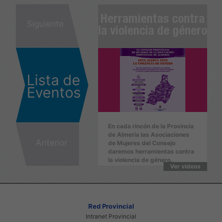
erramientas contra
Herramientas contra
He
Siguiente
 violencia de género
la violencia de género
la
Lista de
Eventos
En cada rincón de la Provincia
En cada rincón de la Provincia
E
de Almería las Asociaciones
de Almería las Asociaciones
d
Anterior
de Mujeres del Consejo
de Mujeres del Consejo
d
daremos herramientas contra
daremos herramientas contra
d
la violencia de género.
la violencia de género.
l
Ver vídeos
Ver vídeos
Red Provincial
Intranet Provincial