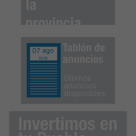
la
provincia
Tablón de
07 ago
anuncios
2026
Últimos
anuncios
disponibles