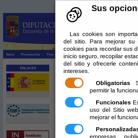
Sus opcione
Las cookies son importa
del sitio. Para mejorar s
cookies para recordar sus da
Inicio
Presentación
Visor Dipalsit
Explotación EIEL
Información
inicio seguro, recopilar esta
del sitio y ofrecerle cont
ENLACES
intereses.
Obligatorias
Se
permitir la funciona
Funcionales
Es
uso del Sitio w
mejorar el funcio
Personalizada
empresas publi