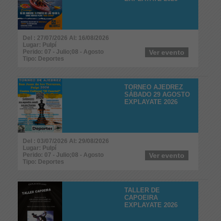
Del : 27/07/2026 Al: 16/08/2026
Lugar: Pulpí
Perido: 07 - Julio;08 - Agosto
Ver evento
Tipo: Deportes
TORNEO AJEDREZ
SÁBADO 29 AGOSTO
EXPLAYATE 2026
Del : 03/07/2026 Al: 29/08/2026
Lugar: Pulpí
Perido: 07 - Julio;08 - Agosto
Ver evento
Tipo: Deportes
TALLER DE
CAPOEIRA
EXPLAYATE 2026