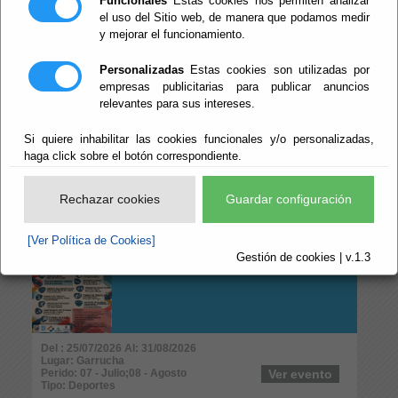
Funcionales
Estas cookies nos permiten analizar
Perido: 08 - Agosto
Ver evento
Tipo: Infantil y Juvenil
el uso del Sitio web, de manera que podamos medir
y mejorar el funcionamiento.
XXXIII EDICIÓN DÍA
Personalizadas
Estas cookies son utilizadas por
DE LA BICICLETA.
empresas publicitarias para publicar anuncios
relevantes para sus intereses.
Si quiere inhabilitar las cookies funcionales y/o personalizadas,
haga click sobre el botón correspondiente.
Del : 28/07/2026 Al: 16/08/2026
Lugar: Almócita
Perido: 08 - Agosto
Ver evento
Rechazar cookies
Guardar configuración
Tipo: Deportes
[Ver Política de Cookies]
29º MARATÓN
Gestión de cookies | v.1.3
DEPORTIVO
Del : 25/07/2026 Al: 31/08/2026
Lugar: Garrucha
Perido: 07 - Julio;08 - Agosto
Ver evento
Tipo: Deportes