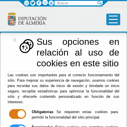
Buscar
×
Diputación
Sus opciones en
relación al uso de
Menú Diputación
cookies en este sitio
Inicio
-
Diputación
- Actividades Deportivas
Las cookies son importantes para el correcto funcionamiento del
Escuchar
sitio. Para mejorar su experiencia de navegación, usamos cookies
para recordar sus datos de inicio de sesión y brindarle un inicio
FESTIVAL DE
seguro, recopilar estadísticas para optimizar la funcionalidad del
JUEGOS
sitio y ofrecerle contenido personalizado en función de sus
ACUÁTICOS.
intereses.
Obligatorias
Se requieren estas cookies para
permitir la funcionalidad del sitio principal.
Del : 10/08/2026 Al: 16/08/2026
Lugar: Almócita