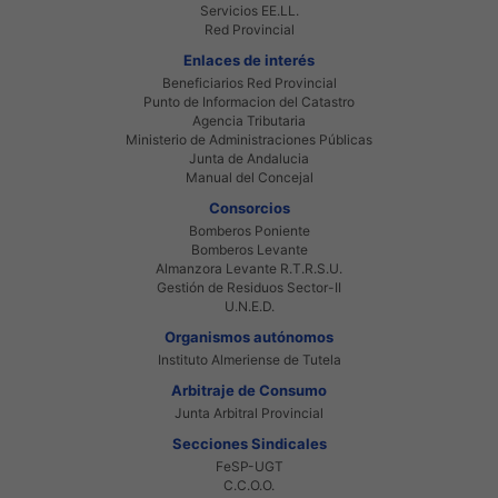
Servicios EE.LL.
Red Provincial
Enlaces de interés
Beneficiarios Red Provincial
Punto de Informacion del Catastro
Agencia Tributaria
Ministerio de Administraciones Públicas
Junta de Andalucia
Manual del Concejal
Consorcios
Bomberos Poniente
Bomberos Levante
Almanzora Levante R.T.R.S.U.
Gestión de Residuos Sector-II
U.N.E.D.
Organismos autónomos
Instituto Almeriense de Tutela
Arbitraje de Consumo
Junta Arbitral Provincial
Secciones Sindicales
FeSP-UGT
C.C.O.O.