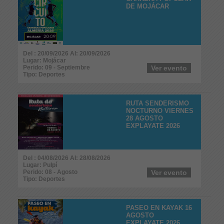
DE MOJÁCAR
Del : 20/09/2026 Al: 20/09/2026
Lugar: Mojácar
Perido: 09 - Septiembre
Ver evento
Tipo: Deportes
RUTA SENDERISMO
NOCTURNO VIERNES
28 AGOSTO
EXPLAYATE 2026
Del : 04/08/2026 Al: 28/08/2026
Lugar: Pulpí
Perido: 08 - Agosto
Ver evento
Tipo: Deportes
PASEO EN KAYAK 16
AGOSTO
EXPLAYATE 2026