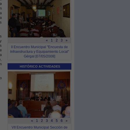
o
n
a
a
us
s
«
1
2
3
»
 y
s
II Encuentro Municipal "Encuesta de
e
Infraestructura y Equipamiento Local"
a
Gérgal [07/05/2008]
e,
n
HISTÓRICO ACTIVIDADES
o
«
1
2
3
4
5
6
»
VII Encuentro Municipal Sección de