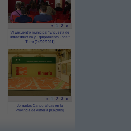
«
1
2
»
VI Encuentro municipal "Encuesta de
Infraestructura y Equipamiento Local"
Turre [24/02/2011]
«
1
2
3
»
Jornadas Cartográficas en la
Provincia de Almería [03/2009]