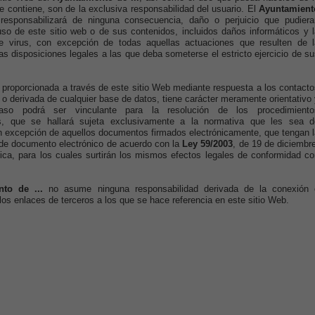
e contiene, son de la exclusiva responsabilidad del usuario. El
Ayuntamient
responsabilizará de ninguna consecuencia, daño o perjuicio que pudiera
uso de este sitio web o de sus contenidos, incluidos daños informáticos y l
de virus, con excepción de todas aquellas actuaciones que resulten de l
las disposiciones legales a las que deba someterse el estricto ejercicio de s
 proporcionada a través de este sitio Web mediante respuesta a los contacto
 o derivada de cualquier base de datos, tiene carácter meramente orientativo
so podrá ser vinculante para la resolución de los procedimiento
os, que se hallará sujeta exclusivamente a la normativa que les sea d
n excepción de aquellos documentos firmados electrónicamente, que tengan l
 de documento electrónico de acuerdo con la
Ley 59/2003
, de 19 de diciembr
ica, para los cuales surtirán los mismos efectos legales de conformidad co
nto de ...
no asume ninguna responsabilidad derivada de la conexión 
los enlaces de terceros a los que se hace referencia en este sitio Web.