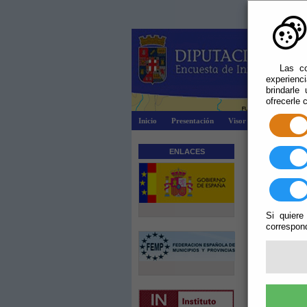
Las co
experienc
brindarle
ofrecerle 
Inicio
Presentación
Visor Dipalsit
Ex
Aviso Le
ENLACES
La informa
legislación sob
Los derechos 
Si quiere
Ayuntamiento 
correspond
su diseño gráf
La reproducció
obras, a no se
de propiedad
distintivos d
utilización n
perjuicios oca