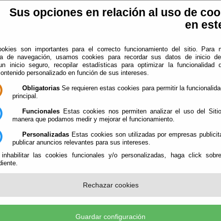
Sus opciones en relación al uso de coo
en este
okies son importantes para el correcto funcionamiento del sitio. Para 
ia de navegación, usamos cookies para recordar sus datos de inicio d
 un inicio seguro, recopilar estadísticas para optimizar la funcionalidad d
contenido personalizado en función de sus intereses.
plotación EIEL
Información
Obligatorias
Se requieren estas cookies para permitir la funcionalidad
principal.
gal
Funcionales
Estas cookies nos permiten analizar el uso del Siti
manera que podamos medir y mejorar el funcionamiento.
ción suministrada a través de este sitio web se encuentra protegida por l
re propiedad intelectual.
Personalizadas
Estas cookies son utilizadas por empresas publicit
publicar anuncios relevantes para sus intereses.
de propiedad intelectual del contenido de este sitio Web pertenecen a
 inhabilitar las cookies funcionales y/o personalizadas, haga click sobr
de ...
, y en su caso a la
Diputación Provincial de Almería
, al tiempo q
iente.
ico y los códigos que contiene.
n, distribución, comercialización o transformación no autorizadas de esta
Rechazar cookies
r que sea de uso personal y privado, constituye una infracción de los derech
 intelectual de estas entidades. Igualmente todas las marcas o signo
e cualquier clase contenidos en el portal están protegidos por la ley. L
o autorizada de la información contenida en este sitio Web, así como lo
Guardar configuración
sionados en los derechos de propiedad intelectual e industrial de sus titulare