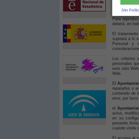
pueden dar lug
las responsabi
[Ver Polít
Para reproduci
deberá, en tod
El tratamiento
sujetará a lo 
Personal y d
consideracione
Los criterios
personales que
este sitio Web
Web.
El
Ayuntamien
repararlos o a
contenido de l
error, por favo
el
Ayuntamien
aviso, modific
en su configu
presente Avis
cuando visite 
El acceso al 