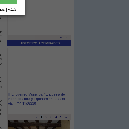
a
es | v.1.3
,
e
r
«
»
s
HISTÓRICO ACTIVIDADES
s
en
io
o,
el
n
III Encuentro Municipal "Encuesta de
Infraestructura y Equipamiento Local"
o
Vícar [06/11/2008]
o
l
s
«
1
2
3
4
5
»
a