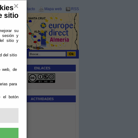
×
kies
Contacto
Mapa web
RSS
 sitio
mejorar su
e sesión y
el sitio y
 del sitio
ENLACES
o web, de
a
arias para
l
e el botón
ue
ACTIVIDADES
s
os
s
a
s
s,