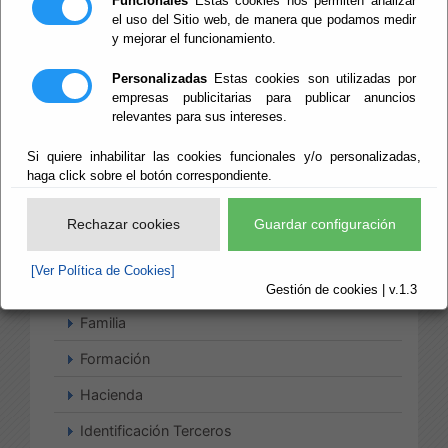
Funcionales
Estas cookies nos permiten analizar
el uso del Sitio web, de manera que podamos medir
Bop
y mejorar el funcionamiento.
Consejo Provincial de Familia
Personalizadas
Estas cookies son utilizadas por
empresas publicitarias para publicar anuncios
Consumo
relevantes para sus intereses.
Contratación
Si quiere inhabilitar las cookies funcionales y/o personalizadas,
haga click sobre el botón correspondiente.
Delegación
Deportes
Rechazar cookies
Guardar configuración
Energía
[Ver Política de Cookies]
Facturas
Gestión de cookies | v.1.3
Familia
Formación
Hacienda
Identificación Terceros