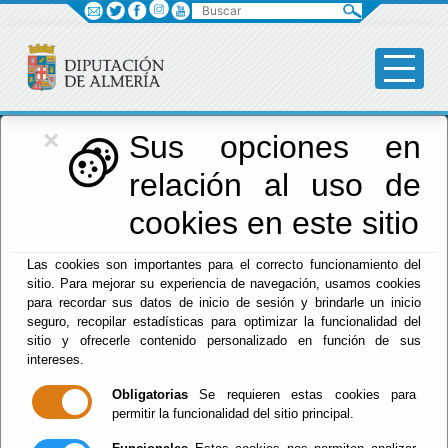
Buscar
×
Diputación
Sus opciones en
relación al uso de
Menú Diputación
cookies en este sitio
Inicio
-
Diputación
- Impresos y formularios
Las cookies son importantes para el correcto funcionamiento del
sitio. Para mejorar su experiencia de navegación, usamos cookies
Impresos y
para recordar sus datos de inicio de sesión y brindarle un inicio
seguro, recopilar estadísticas para optimizar la funcionalidad del
formularios
sitio y ofrecerle contenido personalizado en función de sus
intereses.
Obligatorias
Se requieren estas cookies para
permitir la funcionalidad del sitio principal.
Asistencia Económica