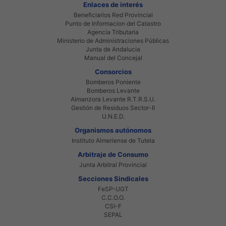
Enlaces de interés
Beneficiarios Red Provincial
Punto de Informacion del Catastro
Agencia Tributaria
Ministerio de Administraciones Públicas
Junta de Andalucia
Manual del Concejal
Consorcios
Bomberos Poniente
Bomberos Levante
Almanzora Levante R.T.R.S.U.
Gestión de Residuos Sector-II
U.N.E.D.
Organismos autónomos
Instituto Almeriense de Tutela
Arbitraje de Consumo
Junta Arbitral Provincial
Secciones Sindicales
FeSP-UGT
C.C.O.O.
CSI-F
SEPAL