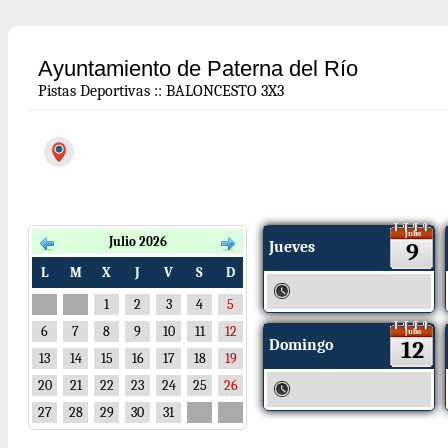
Ayuntamiento de Paterna del Río
Pistas Deportivas
::
BALONCESTO 3X3
Julio
Julio 2026
Jueves
9
L
M
X
J
V
S
D
1
2
3
4
5
6
7
8
9
10
11
12
Julio
Domingo
12
13
14
15
16
17
18
19
20
21
22
23
24
25
26
27
28
29
30
31