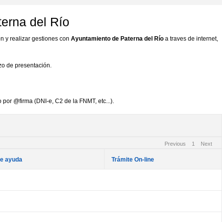
terna del Río
n y realizar gestiones con
Ayuntamiento de Paterna del Río
a traves de internet,
azo de presentación.
 por @firma (DNI-e, C2 de la FNMT, etc...).
Previous
1
Next
de ayuda
Trámite On-line